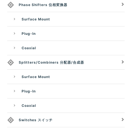
Phase Shifters 位相変換器
Surface Mount
Plug-In
Coaxial
Splitters/Combiners 分配器/合成器
Surface Mount
Plug-In
Coaxial
Switches スイッチ