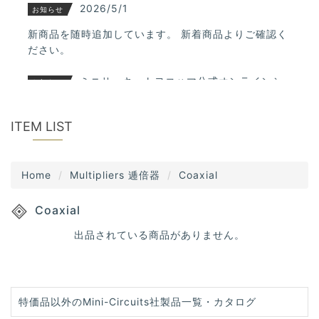
t
2026/5/1
お知らせ
s
i
新商品を随時追加しています。 新着商品よりご確認く
o
ださい。
n
ミニサーキットヨコハマ公式オンラインシ
お知らせ
ョップへようこそ！
Mini-Circutis社正規代理店のオンラインショップで
ITEM LIST
す。
Home
Multipliers 逓倍器
Coaxial
Coaxial
出品されている商品がありません。
特価品以外のMini-Circuits社製品一覧・カタログ