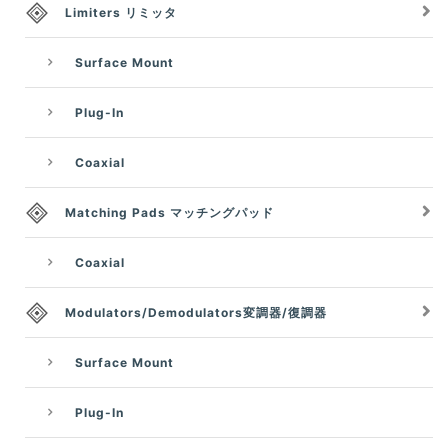
Limiters リミッタ
Surface Mount
Plug-In
Coaxial
Matching Pads マッチングパッド
Coaxial
Modulators/Demodulators変調器/復調器
Surface Mount
Plug-In