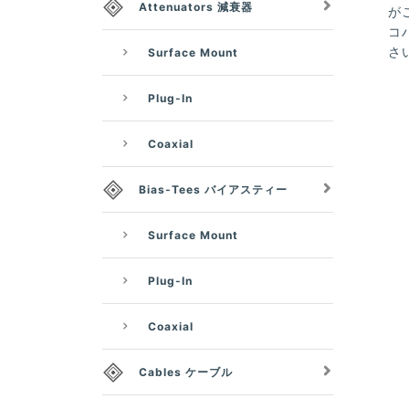
Attenuators 減衰器
が
コ
さ
Surface Mount
Plug-In
Coaxial
Bias-Tees バイアスティー
Surface Mount
Plug-In
Coaxial
Cables ケーブル