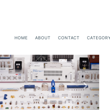
HOME
ABOUT
CONTACT
CATEGOR
N
e
x
t