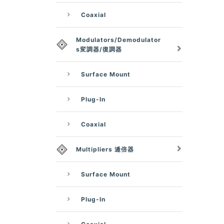
Coaxial
Modulators/Demodulator
s変調器/復調器
Surface Mount
Plug-In
Coaxial
Multipliers 逓倍器
Surface Mount
Plug-In