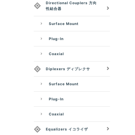
Directional Couplers 方向
性結合器
Surface Mount
Plug-In
Coaxial
Diplexers ディプレクサ
Surface Mount
Plug-In
Coaxial
Equalizers イコライザ