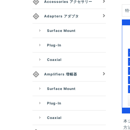
Accessories アクセサリー
特
Adapters アダプタ
Surface Mount
Plug-In
Coaxial
Amplifiers 増幅器
Surface Mount
Plug-In
Coaxial
本
方