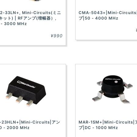
2-33LN+, Mini-Circuits(ミニ
CMA-5043+|Mini-Circuit
キット) | RFアンプ(増幅器）,
プ|50 - 4000 MHz
 - 3000 MHz
¥990
-23HLN+|Mini-Circuits|アン
MAR-1SM+|Mini-Circuits
0 - 2000 MHz
プ|DC - 1000 MHz