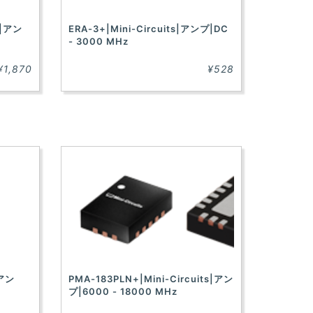
s|アン
ERA-3+|Mini-Circuits|アンプ|DC
- 3000 MHz
¥1,870
¥528
|アン
PMA-183PLN+|Mini-Circuits|アン
プ|6000 - 18000 MHz