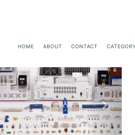
HOME
ABOUT
CONTACT
CATEGOR
N
e
x
t