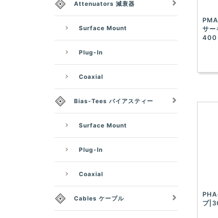
Attenuators 減衰器
PMA
Surface Mount
サー
400
Plug-In
Coaxial
Bias-Tees バイアスティー
Surface Mount
Plug-In
Coaxial
PHA
Cables ケーブル
プ|3