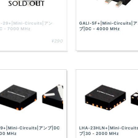
SOLD OUT
-29+|Mini-Circuits|アン
GALI-5F+|Mini-Circuits|
C - 7000 MHz
プ|DC - 4000 MHz
¥290
-9+|Mini-Circuits|アンプ|DC
LHA-23HLN+|Mini-Circui
000 MHz
プ|30 - 2000 MHz