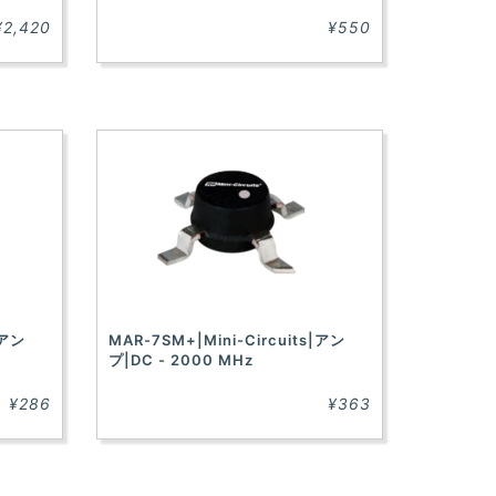
¥2,420
¥550
|アン
MAR-7SM+|Mini-Circuits|アン
プ|DC - 2000 MHz
¥286
¥363