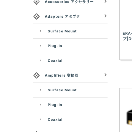
Accessories アクセサリー
Adapters アダプタ
Surface Mount
ERA
プ|D
Plug-In
Coaxial
Amplifiers 増幅器
Surface Mount
Plug-In
Coaxial