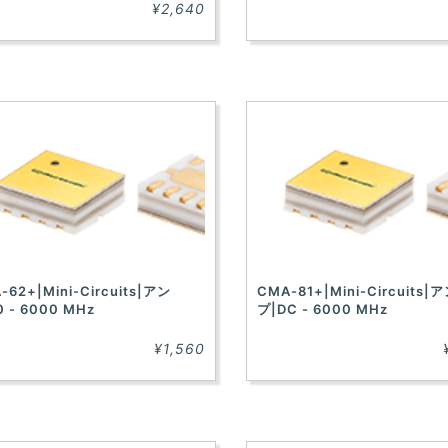
¥2,640
-62+|Mini-Circuits|アン
CMA-81+|Mini-Circuits|
0 - 6000 MHz
プ|DC - 6000 MHz
¥1,560