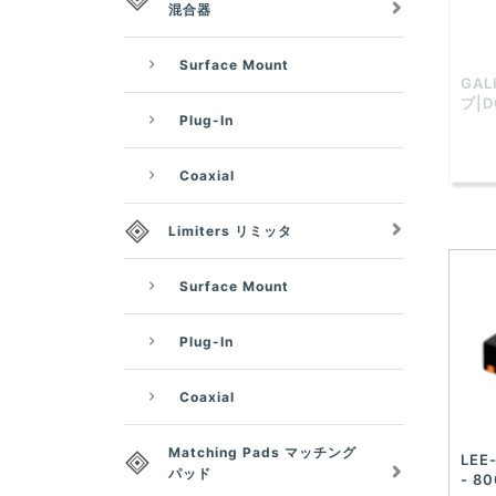
混合器
Surface Mount
GALI
プ|D
Plug-In
Coaxial
Limiters リミッタ
Surface Mount
Plug-In
Coaxial
Matching Pads マッチング
LEE
パッド
- 8