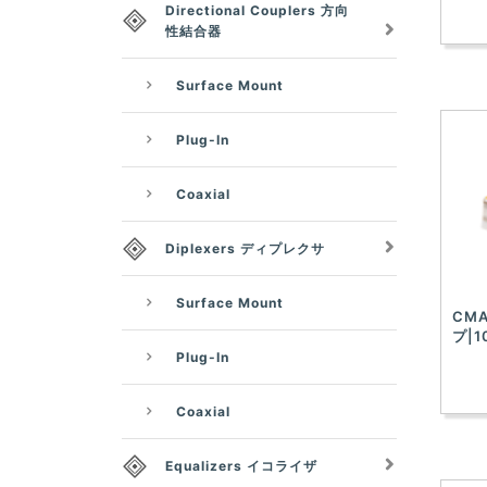
Directional Couplers 方向
性結合器
Surface Mount
Plug-In
Coaxial
Diplexers ディプレクサ
Surface Mount
CMA
プ|1
Plug-In
Coaxial
Equalizers イコライザ