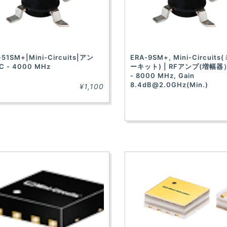
-51SM+|Mini-Circuits|アン
ERA-9SM+, Mini-Circuit
C - 4000 MHz
ーキット) | RFアンプ(増幅器）
- 8000 MHz, Gain
8.4dB@2.0GHz
(Min.)
¥1,100