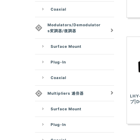
Coaxial
Modulators/Demodulator
s変調器/復調器
Surface Mount
Plug-In
Coaxial
Multipliers 逓倍器
LHY
プ|D
Surface Mount
Plug-In