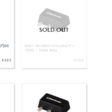
SOLD OUT
ンプ|DC
GALI-19+|Mini-Circuits|アン
プ|DC - 7000 MHz
¥363
¥308