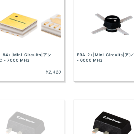
-84+|Mini-Circuits|アン
ERA-2+|Mini-Circuits|ア
C - 7000 MHz
- 6000 MHz
¥2,420