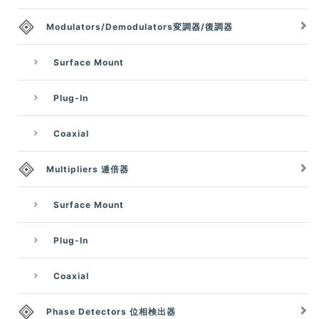
Modulators/Demodulators変調器/復調器
Surface Mount
Plug-In
Coaxial
Multipliers 逓倍器
Surface Mount
Plug-In
Coaxial
Phase Detectors 位相検出器