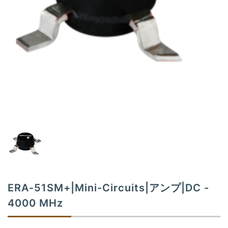
t
i
o
n
ERA-51SM+|Mini-Circuits|アンプ|DC -
4000 MHz