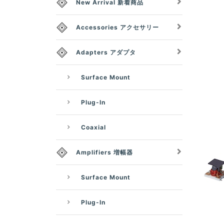
New Arrival 新着商品
Accessories アクセサリー
Adapters アダプタ
Surface Mount
Plug-In
Coaxial
Amplifiers 増幅器
Surface Mount
Plug-In