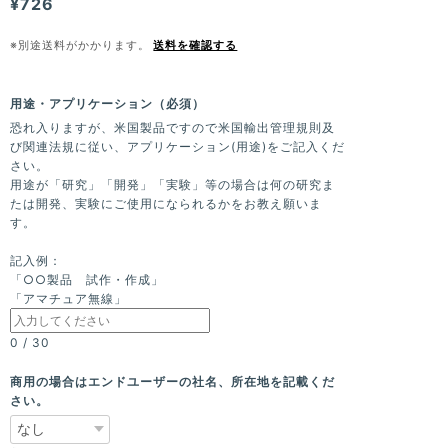
¥726
※別途送料がかかります。
送料を確認する
用途・アプリケーション（必須）
恐れ入りますが、米国製品ですので米国輸出管理規則及
び関連法規に従い、アプリケーション(用途)をご記入くだ
さい。
用途が「研究」「開発」「実験」等の場合は何の研究ま
たは開発、実験にご使用になられるかをお教え願いま
す。
記入例：
「○○製品 試作・作成」
「アマチュア無線」
0
/
30
商用の場合はエンドユーザーの社名、所在地を記載くだ
さい。