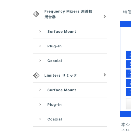
Frequency Mixers 周波数
特価
混合器
Surface Mount
Plug-In
Coaxial
Limiters リミッタ
Surface Mount
Plug-In
Coaxial
本シ
方法