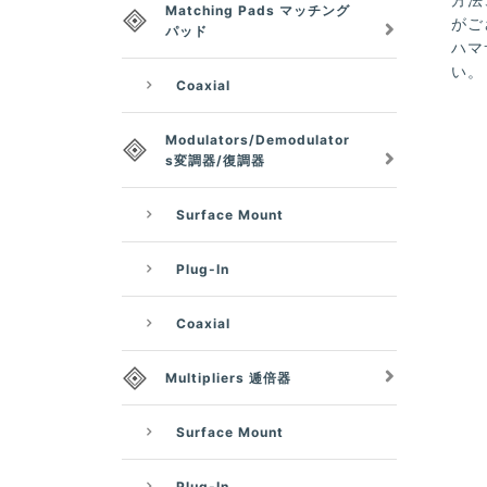
Matching Pads マッチング
がご
パッド
ハマ
い。
Coaxial
Modulators/Demodulator
s変調器/復調器
Surface Mount
Plug-In
Coaxial
Multipliers 逓倍器
Surface Mount
Plug-In