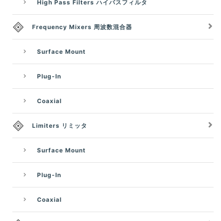
High Pass Filters ハイパスフィルタ
Frequency Mixers 周波数混合器
Surface Mount
Plug-In
Coaxial
Limiters リミッタ
Surface Mount
Plug-In
Coaxial