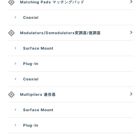
Matching Pads マッチングパッド
Coaxial
Modulators/Demodulators変調器/復調器
Surface Mount
Plug-In
Coaxial
Multipliers 逓倍器
Surface Mount
Plug-In