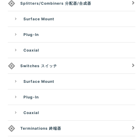
Splitters/Combiners 分配器/合成器
Surface Mount
Plug-In
Coaxial
Switches スイッチ
Surface Mount
Plug-In
Coaxial
Terminations 終端器