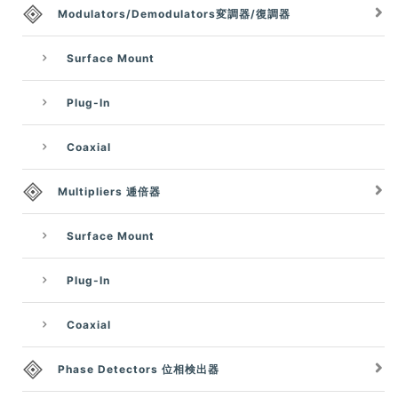
Modulators/Demodulators変調器/復調器
Surface Mount
Plug-In
Coaxial
Multipliers 逓倍器
Surface Mount
Plug-In
Coaxial
Phase Detectors 位相検出器