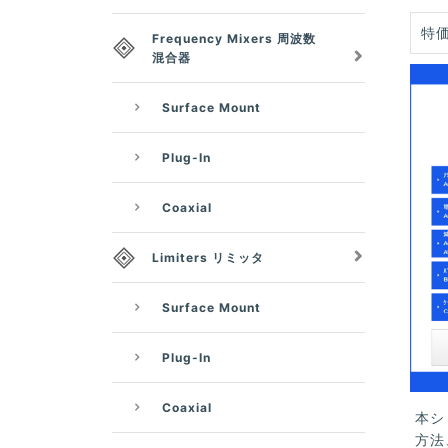
特価
Frequency Mixers 周波数
混合器
Surface Mount
Plug-In
Coaxial
Limiters リミッタ
Surface Mount
Plug-In
Coaxial
本シ
方法