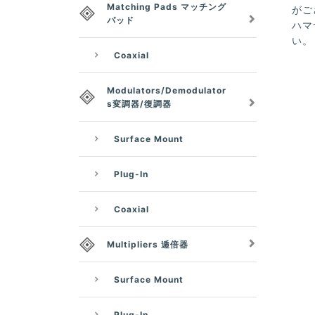
Matching Pads マッチング
がご
パッド
ハマ
い。
Coaxial
Modulators/Demodulator
s変調器/復調器
Surface Mount
Plug-In
Coaxial
Multipliers 逓倍器
Surface Mount
Plug-In