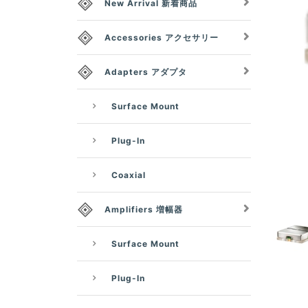
New Arrival 新着商品
Accessories アクセサリー
Adapters アダプタ
Surface Mount
Plug-In
Coaxial
Amplifiers 増幅器
Surface Mount
Plug-In