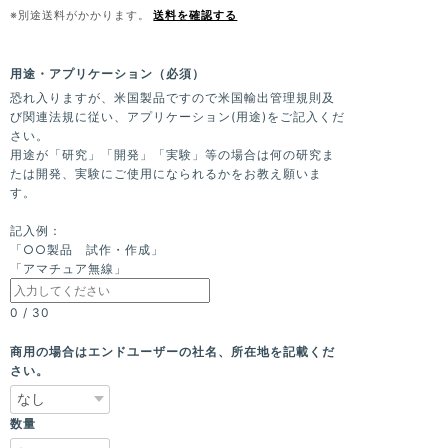
※別途送料がかかります。
送料を確認する
用途・アプリケーション（必須）
恐れ入りますが、米国製品ですので米国輸出管理規則及
び関連法規に従い、アプリケーション(用途)をご記入くだ
さい。
用途が「研究」「開発」「実験」等の場合は何の研究ま
たは開発、実験にご使用になられるかをお教え願いま
す。
記入例：
「○○製品 試作・作成」
「アマチュア無線」
0
/
30
商用の場合はエンドユーザーの社名、所在地を記載くだ
さい。
数量