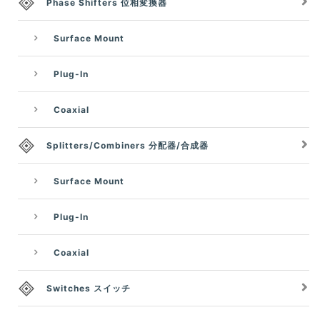
Phase Shifters 位相変換器
Surface Mount
Plug-In
Coaxial
Splitters/Combiners 分配器/合成器
Surface Mount
Plug-In
Coaxial
Switches スイッチ