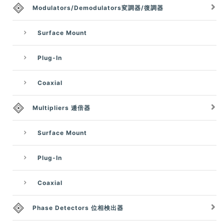
Modulators/Demodulators変調器/復調器
Surface Mount
Plug-In
Coaxial
Multipliers 逓倍器
Surface Mount
Plug-In
Coaxial
Phase Detectors 位相検出器