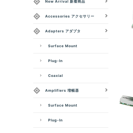
New Arrival 新着商品
Accessories アクセサリー
Adapters アダプタ
Surface Mount
Plug-In
Coaxial
Amplifiers 増幅器
Surface Mount
Plug-In