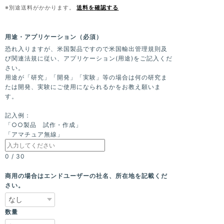
※別途送料がかかります。
送料を確認する
用途・アプリケーション（必須）
恐れ入りますが、米国製品ですので米国輸出管理規則及
び関連法規に従い、アプリケーション(用途)をご記入くだ
さい。
用途が「研究」「開発」「実験」等の場合は何の研究ま
たは開発、実験にご使用になられるかをお教え願いま
す。
記入例：
「○○製品 試作・作成」
「アマチュア無線」
0
/
30
商用の場合はエンドユーザーの社名、所在地を記載くだ
さい。
数量