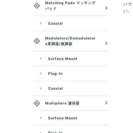
Matching Pads マッチング
ハマ
パッド
い。
Coaxial
Modulators/Demodulator
s変調器/復調器
Surface Mount
Plug-In
Coaxial
Multipliers 逓倍器
Surface Mount
Plug-In