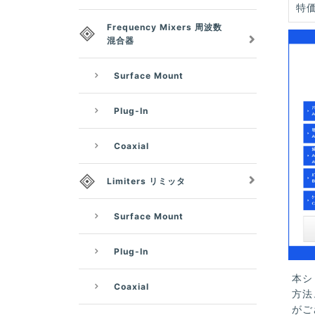
特価
Frequency Mixers 周波数
混合器
Surface Mount
Plug-In
Coaxial
Limiters リミッタ
Surface Mount
Plug-In
本シ
Coaxial
方法
がご