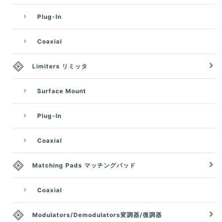
Plug-In
Coaxial
Limiters リミッタ
Surface Mount
Plug-In
Coaxial
Matching Pads マッチングパッド
Coaxial
Modulators/Demodulators変調器/復調器