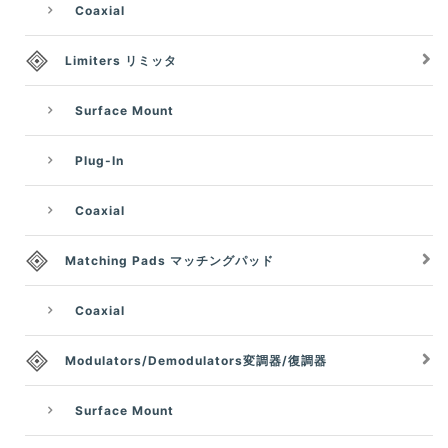
Coaxial
Limiters リミッタ
Surface Mount
Plug-In
Coaxial
Matching Pads マッチングパッド
Coaxial
Modulators/Demodulators変調器/復調器
Surface Mount