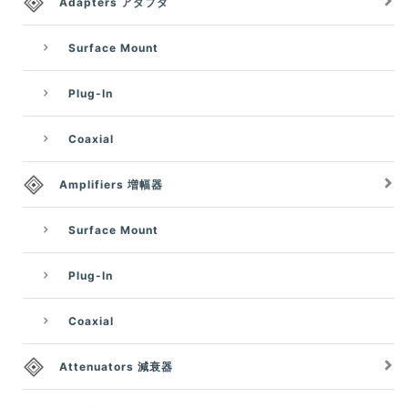
Adapters アダプタ
Surface Mount
Plug-In
Coaxial
Amplifiers 増幅器
Surface Mount
Plug-In
Coaxial
Attenuators 減衰器