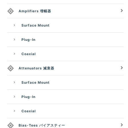
Amplifiers 増幅器
Surface Mount
Plug-In
Coaxial
Attenuators 減衰器
Surface Mount
Plug-In
Coaxial
Bias-Tees バイアスティー