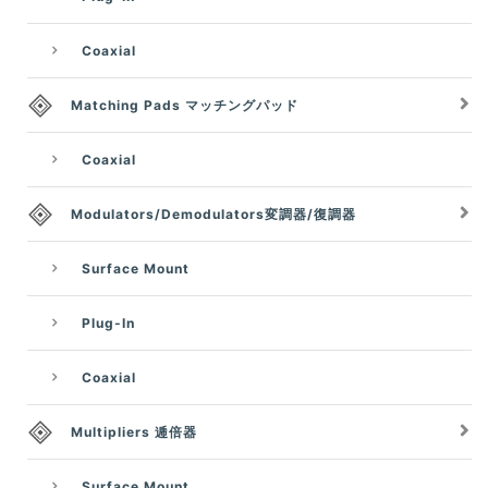
Coaxial
Matching Pads マッチングパッド
Coaxial
Modulators/Demodulators変調器/復調器
Surface Mount
Plug-In
Coaxial
Multipliers 逓倍器
Surface Mount