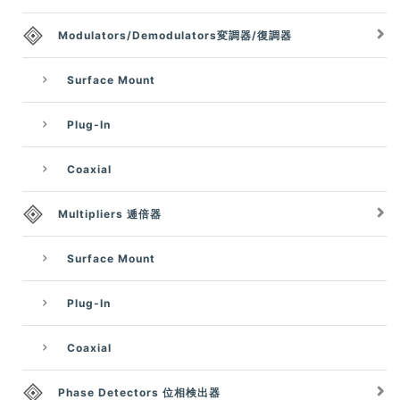
Modulators/Demodulators変調器/復調器
Surface Mount
Plug-In
Coaxial
Multipliers 逓倍器
Surface Mount
Plug-In
Coaxial
Phase Detectors 位相検出器