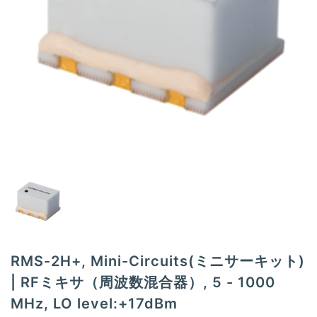
t
i
o
n
RMS-2H+, Mini-Circuits(ミニサーキット)
| RFミキサ（周波数混合器）, 5 - 1000
MHz, LO level:+17dBm