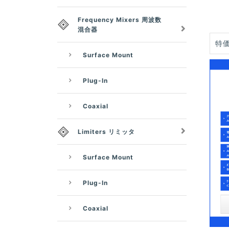
Frequency Mixers 周波数
混合器
特価
Surface Mount
Plug-In
Coaxial
Limiters リミッタ
Surface Mount
Plug-In
Coaxial