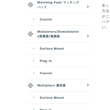
Matching Pads マッチング
本シ
パッド
方法
がご
Coaxial
ハマ
い。
Modulators/Demodulator
s変調器/復調器
Surface Mount
Plug-In
Coaxial
Multipliers 逓倍器
Surface Mount
Plug-In