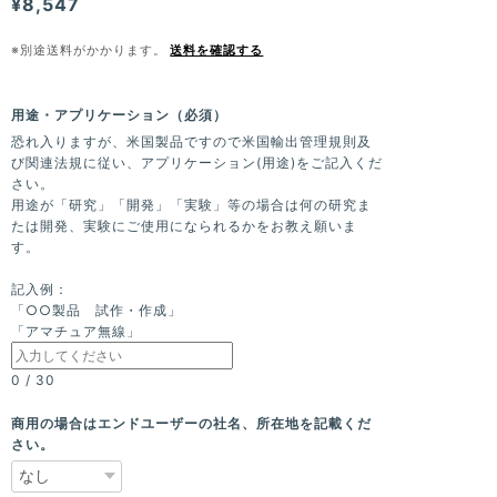
¥8,547
※別途送料がかかります。
送料を確認する
用途・アプリケーション（必須）
恐れ入りますが、米国製品ですので米国輸出管理規則及
び関連法規に従い、アプリケーション(用途)をご記入くだ
さい。
用途が「研究」「開発」「実験」等の場合は何の研究ま
たは開発、実験にご使用になられるかをお教え願いま
す。
記入例：
「○○製品 試作・作成」
「アマチュア無線」
0
/
30
商用の場合はエンドユーザーの社名、所在地を記載くだ
さい。