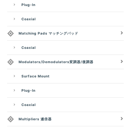
Plug-In
Coaxial
Matching Pads マッチングパッド
Coaxial
Modulators/Demodulators変調器/復調器
Surface Mount
Plug-In
Coaxial
Multipliers 逓倍器