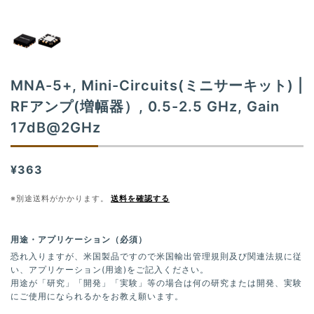
t
i
o
n
MNA-5+, Mini-Circuits(ミニサーキット) |
RFアンプ(増幅器）, 0.5-2.5 GHz, Gain
17dB@2GHz
¥363
※別途送料がかかります。
送料を確認する
用途・アプリケーション（必須）
恐れ入りますが、米国製品ですので米国輸出管理規則及び関連法規に従
い、アプリケーション(用途)をご記入ください。
用途が「研究」「開発」「実験」等の場合は何の研究または開発、実験
にご使用になられるかをお教え願います。