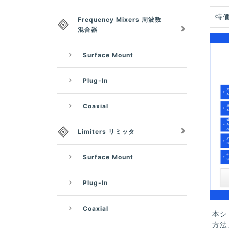
特価
Frequency Mixers 周波数
混合器
Surface Mount
Plug-In
Coaxial
Limiters リミッタ
Surface Mount
Plug-In
Coaxial
本シ
方法