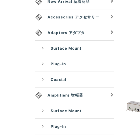
New Arrival 新着商品
Accessories アクセサリー
Adapters アダプタ
Surface Mount
Plug-In
Coaxial
Amplifiers 増幅器
Surface Mount
Plug-In