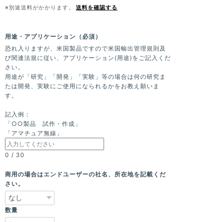
※別途送料がかかります。
送料を確認する
用途・アプリケーション（必須）
恐れ入りますが、米国製品ですので米国輸出管理規則及
び関連法規に従い、アプリケーション(用途)をご記入くだ
さい。
用途が「研究」「開発」「実験」等の場合は何の研究ま
たは開発、実験にご使用になられるかをお教え願いま
す。
記入例：
「○○製品 試作・作成」
「アマチュア無線」
0
/
30
商用の場合はエンドユーザーの社名、所在地を記載くだ
さい。
数量