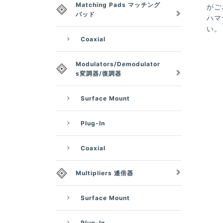
Matching Pads マッチング
がご
パッド
ハマ
い。
Coaxial
Modulators/Demodulator
s変調器/復調器
Surface Mount
Plug-In
Coaxial
Multipliers 逓倍器
Surface Mount
Plug-In