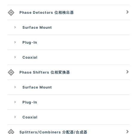
Phase Detectors 位相検出器
Surface Mount
Plug-In
Coaxial
Phase Shifters 位相変換器
Surface Mount
Plug-In
Coaxial
Splitters/Combiners 分配器/合成器