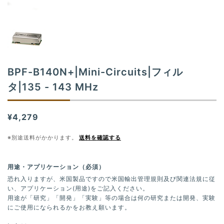
t
i
o
n
BPF-B140N+|Mini-Circuits|フィル
タ|135 - 143 MHz
¥4,279
※別途送料がかかります。
送料を確認する
用途・アプリケーション（必須）
恐れ入りますが、米国製品ですので米国輸出管理規則及び関連法規に従
い、アプリケーション(用途)をご記入ください。
用途が「研究」「開発」「実験」等の場合は何の研究または開発、実験
にご使用になられるかをお教え願います。