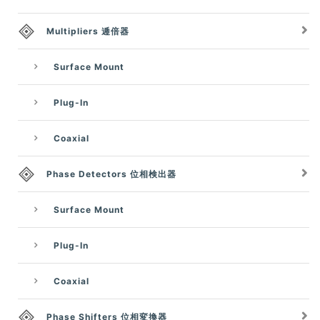
Multipliers 逓倍器
Surface Mount
Plug-In
Coaxial
Phase Detectors 位相検出器
Surface Mount
Plug-In
Coaxial
Phase Shifters 位相変換器