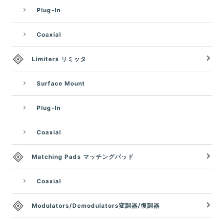
Plug-In
Coaxial
Limiters リミッタ
Surface Mount
Plug-In
Coaxial
Matching Pads マッチングパッド
Coaxial
Modulators/Demodulators変調器/復調器