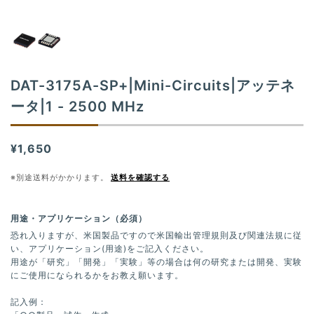
t
i
o
n
DAT-3175A-SP+|Mini-Circuits|アッテネ
ータ|1 - 2500 MHz
¥1,650
※別途送料がかかります。
送料を確認する
用途・アプリケーション（必須）
恐れ入りますが、米国製品ですので米国輸出管理規則及び関連法規に従
い、アプリケーション(用途)をご記入ください。
用途が「研究」「開発」「実験」等の場合は何の研究または開発、実験
にご使用になられるかをお教え願います。
記入例：