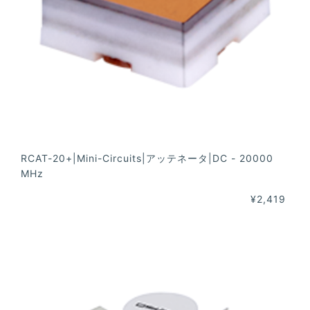
RCAT-20+|Mini-Circuits|アッテネータ|DC - 20000
MHz
¥2,419