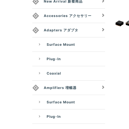
New Arrival 新着商品
Accessories アクセサリー
Adapters アダプタ
Surface Mount
Plug-In
Coaxial
Amplifiers 増幅器
Surface Mount
Plug-In