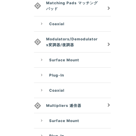
Matching Pads マッチング
パッド
Coaxial
Modulators/Demodulator
s変調器/復調器
Surface Mount
Plug-In
Coaxial
Multipliers 逓倍器
Surface Mount
Plug-In