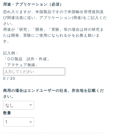
用途・アプリケーション（必須）
恐れ入りますが、米国製品ですので米国輸出管理規則及
び関連法規に従い、アプリケーション(用途)をご記入くだ
さい。
用途が「研究」「開発」「実験」等の場合は何の研究ま
たは開発、実験にご使用になられるかをお教え願いま
す。
記入例：
「○○製品 試作・作成」
「アマチュア無線」
0
/
30
商用の場合はエンドユーザーの社名、所在地を記載くだ
さい。
数量