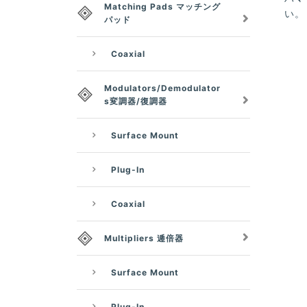
Matching Pads マッチング
い。
パッド
Coaxial
Modulators/Demodulator
s変調器/復調器
Surface Mount
Plug-In
Coaxial
Multipliers 逓倍器
Surface Mount
Plug-In