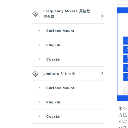
Frequency Mixers 周波数
混合器
Surface Mount
Plug-In
Coaxial
Limiters リミッタ
Surface Mount
Plug-In
本シ
方法
Coaxial
がご
ハマ