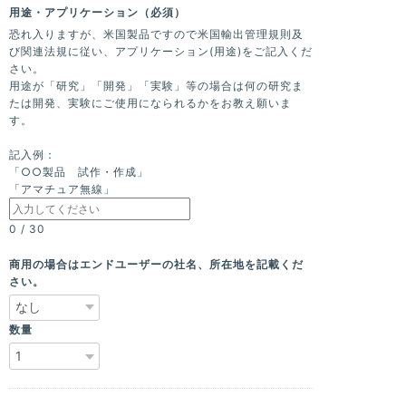
用途・アプリケーション（必須）
恐れ入りますが、米国製品ですので米国輸出管理規則及
び関連法規に従い、アプリケーション(用途)をご記入くだ
さい。
用途が「研究」「開発」「実験」等の場合は何の研究ま
たは開発、実験にご使用になられるかをお教え願いま
す。
記入例：
「○○製品 試作・作成」
「アマチュア無線」
0
/
30
商用の場合はエンドユーザーの社名、所在地を記載くだ
さい。
数量