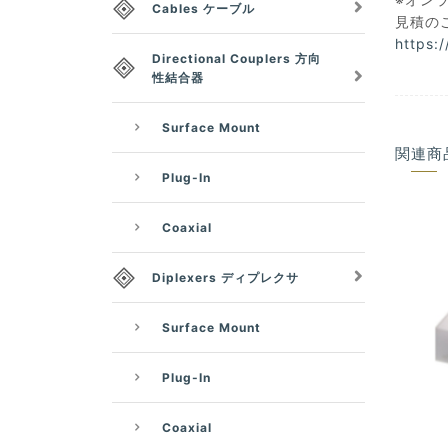
Cables ケーブル
見積の
https:
Directional Couplers 方向
性結合器
Surface Mount
関連商
Plug-In
Coaxial
Diplexers ディプレクサ
Surface Mount
Plug-In
Coaxial