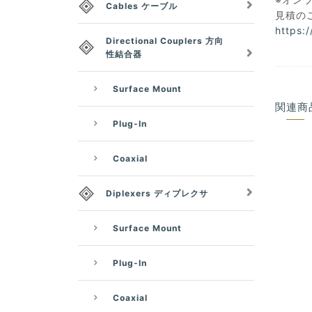
Cables ケーブル
見積の
https:
Directional Couplers 方向
性結合器
Surface Mount
関連商
Plug-In
Coaxial
Diplexers ディプレクサ
Surface Mount
Plug-In
Coaxial