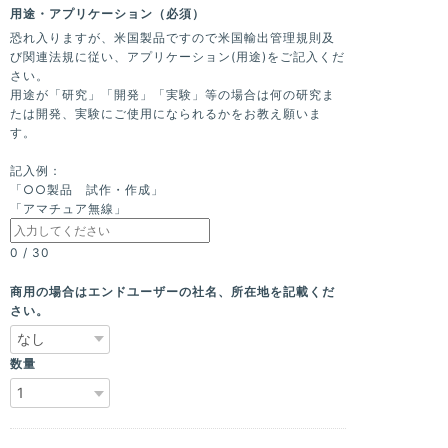
用途・アプリケーション（必須）
恐れ入りますが、米国製品ですので米国輸出管理規則及
び関連法規に従い、アプリケーション(用途)をご記入くだ
さい。
用途が「研究」「開発」「実験」等の場合は何の研究ま
たは開発、実験にご使用になられるかをお教え願いま
す。
記入例：
「○○製品 試作・作成」
「アマチュア無線」
0
/
30
商用の場合はエンドユーザーの社名、所在地を記載くだ
さい。
数量