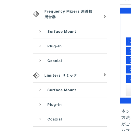
Frequency Mixers 周波数
混合器
Surface Mount
Plug-In
Coaxial
Limiters リミッタ
Surface Mount
Plug-In
本シ
方法
Coaxial
がご
ハマ