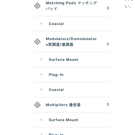
Matching Pads マッチング
い。
パッド
Coaxial
Modulators/Demodulator
s変調器/復調器
Surface Mount
Plug-In
Coaxial
Multipliers 逓倍器
Surface Mount
Plug-In