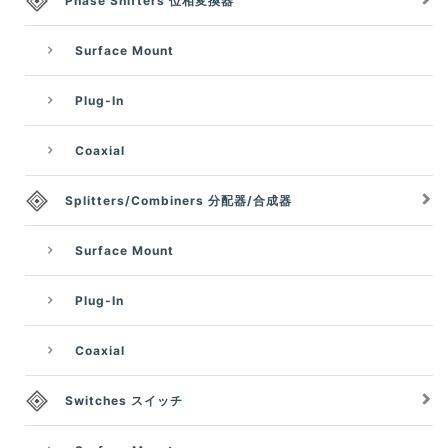
Phase Shifters 位相変換器
Surface Mount
Plug-In
Coaxial
Splitters/Combiners 分配器/合成器
Surface Mount
Plug-In
Coaxial
Switches スイッチ