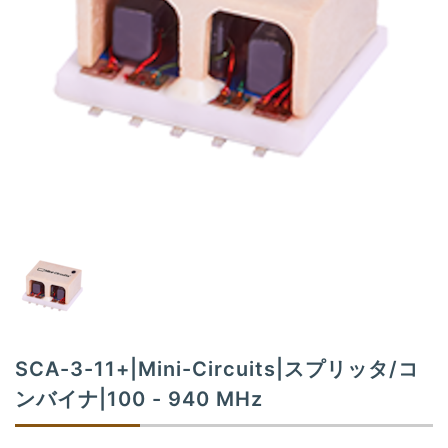
t
i
o
n
SCA-3-11+|Mini-Circuits|スプリッタ/コ
ンバイナ|100 - 940 MHz