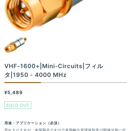
t
i
o
n
VHF-1600+|Mini-Circuits|フィル
タ|1950 - 4000 MHz
¥5,489
SOLD OUT
用途・アプリケーション（必須）
恐れ入りますが、米国製品ですので米国輸出管理規則及び関連法規に従