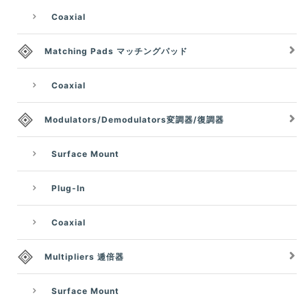
Coaxial
Matching Pads マッチングパッド
Coaxial
Modulators/Demodulators変調器/復調器
Surface Mount
Plug-In
Coaxial
Multipliers 逓倍器
Surface Mount