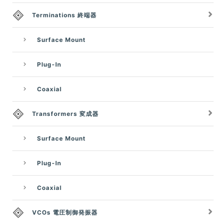
Terminations 終端器
Surface Mount
Plug-In
Coaxial
Transformers 変成器
Surface Mount
Plug-In
Coaxial
VCOs 電圧制御発振器