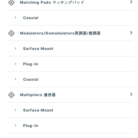
Matching Pads マッチングパッド
Coaxial
Modulators/Demodulators変調器/復調器
Surface Mount
Plug-In
Coaxial
Multipliers 逓倍器
Surface Mount
Plug-In