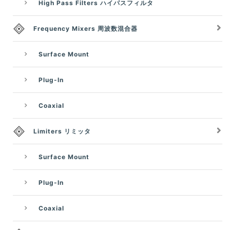
High Pass Filters ハイパスフィルタ
Frequency Mixers 周波数混合器
Surface Mount
Plug-In
Coaxial
Limiters リミッタ
Surface Mount
Plug-In
Coaxial