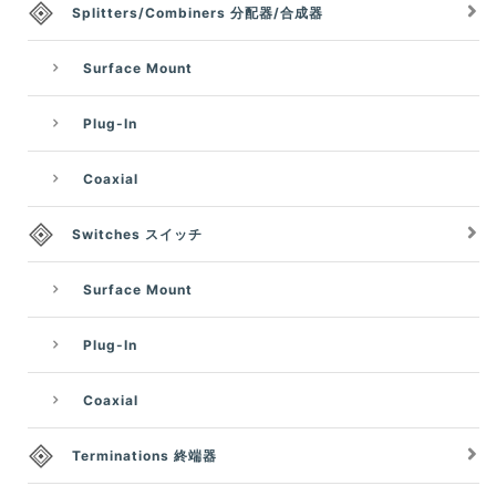
Splitters/Combiners 分配器/合成器
Surface Mount
Plug-In
Coaxial
Switches スイッチ
Surface Mount
Plug-In
Coaxial
Terminations 終端器