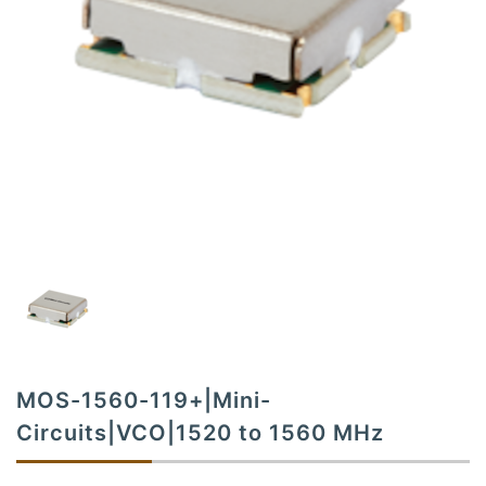
t
i
o
n
MOS-1560-119+|Mini-
Circuits|VCO|1520 to 1560 MHz