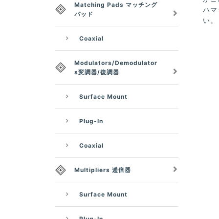
Matching Pads マッチング
ハマ
パッド
い。
Coaxial
Modulators/Demodulator
s変調器/復調器
Surface Mount
Plug-In
Coaxial
Multipliers 逓倍器
Surface Mount
Plug-In