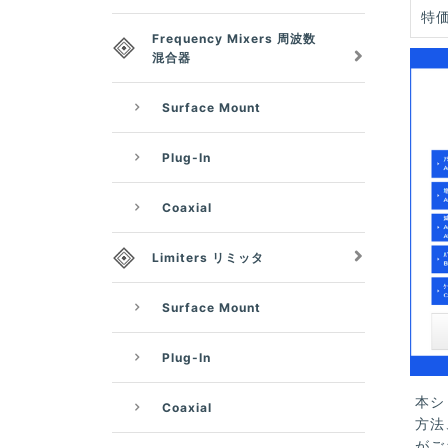
特価
Frequency Mixers 周波数
混合器
Surface Mount
Plug-In
Coaxial
Limiters リミッタ
Surface Mount
Plug-In
本シ
Coaxial
方法
がご