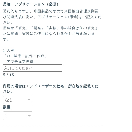
用途・アプリケーション（必須）
恐れ入りますが、米国製品ですので米国輸出管理規則及
び関連法規に従い、アプリケーション(用途)をご記入くだ
さい。
用途が「研究」「開発」「実験」等の場合は何の研究ま
たは開発、実験にご使用になられるかをお教え願いま
す。
記入例：
「○○製品 試作・作成」
「アマチュア無線」
0
/
30
商用の場合はエンドユーザーの社名、所在地を記載くだ
さい。
数量