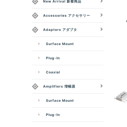
New Arrival 新着商品
Accessories アクセサリー
Adapters アダプタ
Surface Mount
Plug-In
Coaxial
Amplifiers 増幅器
Surface Mount
Plug-In