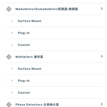
Modulators/Demodulators変調器/復調器
Surface Mount
Plug-In
Coaxial
Multipliers 逓倍器
Surface Mount
Plug-In
Coaxial
Phase Detectors 位相検出器