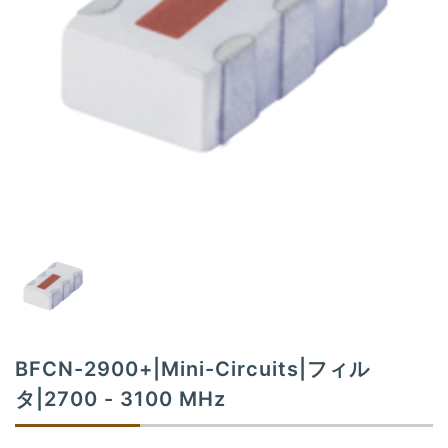
t
i
o
n
BFCN-2900+|Mini-Circuits|フィル
タ|2700 - 3100 MHz