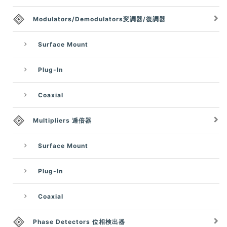
Modulators/Demodulators変調器/復調器
Surface Mount
Plug-In
Coaxial
Multipliers 逓倍器
Surface Mount
Plug-In
Coaxial
Phase Detectors 位相検出器