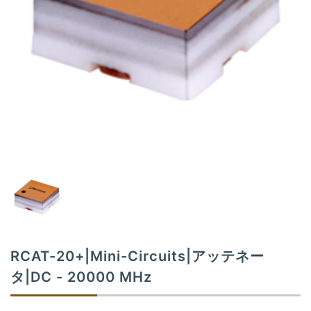
t
i
o
n
RCAT-20+|Mini-Circuits|アッテネー
タ|DC - 20000 MHz