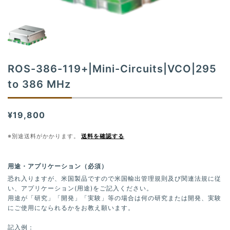
t
i
o
n
ROS-386-119+|Mini-Circuits|VCO|295
to 386 MHz
¥19,800
※別途送料がかかります。
送料を確認する
用途・アプリケーション（必須）
恐れ入りますが、米国製品ですので米国輸出管理規則及び関連法規に従
い、アプリケーション(用途)をご記入ください。
用途が「研究」「開発」「実験」等の場合は何の研究または開発、実験
にご使用になられるかをお教え願います。
記入例：