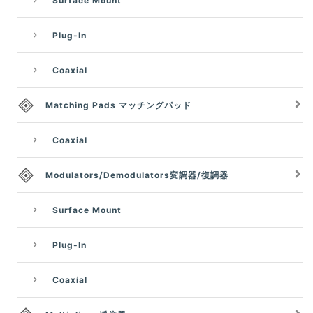
Surface Mount
Plug-In
Coaxial
Matching Pads マッチングパッド
Coaxial
Modulators/Demodulators変調器/復調器
Surface Mount
Plug-In
Coaxial