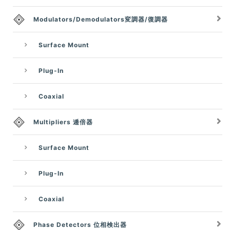
Modulators/Demodulators変調器/復調器
Surface Mount
Plug-In
Coaxial
Multipliers 逓倍器
Surface Mount
Plug-In
Coaxial
Phase Detectors 位相検出器