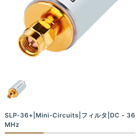
t
i
o
n
SLP-36+|Mini-Circuits|フィルタ|DC - 36
MHz