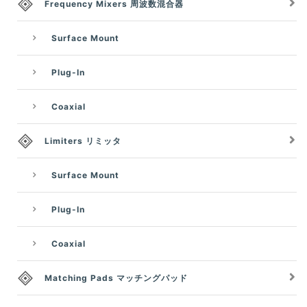
Frequency Mixers 周波数混合器
Surface Mount
Plug-In
Coaxial
Limiters リミッタ
Surface Mount
Plug-In
Coaxial
Matching Pads マッチングパッド