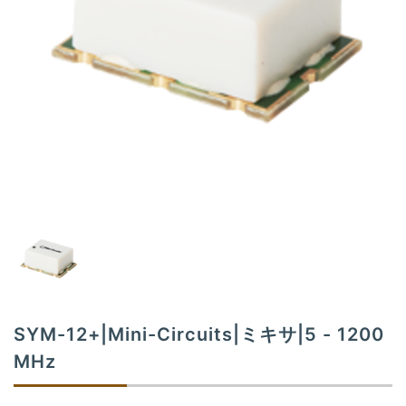
t
i
o
n
SYM-12+|Mini-Circuits|ミキサ|5 - 1200
MHz