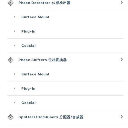
Phase Detectors 位相検出器
Surface Mount
Plug-In
Coaxial
Phase Shifters 位相変換器
Surface Mount
Plug-In
Coaxial
Splitters/Combiners 分配器/合成器