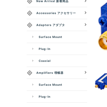
New Arrival 新着商品
Accessories アクセサリー
Adapters アダプタ
Surface Mount
Plug-In
Coaxial
Amplifiers 増幅器
Surface Mount
Plug-In