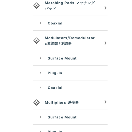
Matching Pads マッチング
パッド
Coaxial
Modulators/Demodulator
s変調器/復調器
Surface Mount
Plug-In
Coaxial
Multipliers 逓倍器
Surface Mount
Plug-In