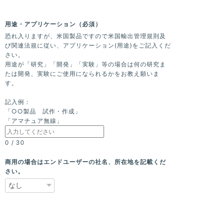
用途・アプリケーション（必須）
恐れ入りますが、米国製品ですので米国輸出管理規則及
び関連法規に従い、アプリケーション(用途)をご記入くだ
さい。
用途が「研究」「開発」「実験」等の場合は何の研究ま
たは開発、実験にご使用になられるかをお教え願いま
す。
記入例：
「○○製品 試作・作成」
「アマチュア無線」
0
/
30
商用の場合はエンドユーザーの社名、所在地を記載くだ
さい。