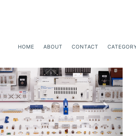
HOME
ABOUT
CONTACT
CATEGOR
N
e
x
t