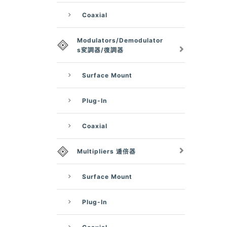
Coaxial
Modulators/Demodulator
s変調器/復調器
Surface Mount
Plug-In
Coaxial
Multipliers 逓倍器
Surface Mount
Plug-In