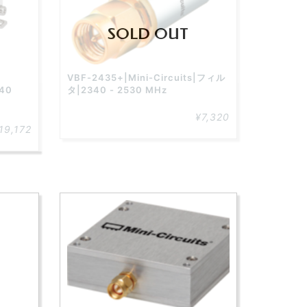
SOLD OUT
VBF-2435+|Mini-Circuits|フィル
340
タ|2340 - 2530 MHz
¥7,320
19,172