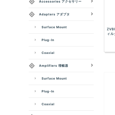
Accessories アクセサリー
Adapters アダプタ
Surface Mount
ZVB
ィルタ
Plug-In
Coaxial
Amplifiers 増幅器
Surface Mount
Plug-In
Coaxial