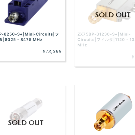
SOLD OUT
P-8250-S+|Mini-Circuits|フ
ZX75BP-B1230-S+|Mini-
|8025 - 8475 MHz
Circuits|フィルタ|1120 - 1
MHz
¥73,398
¥
SOLD OUT