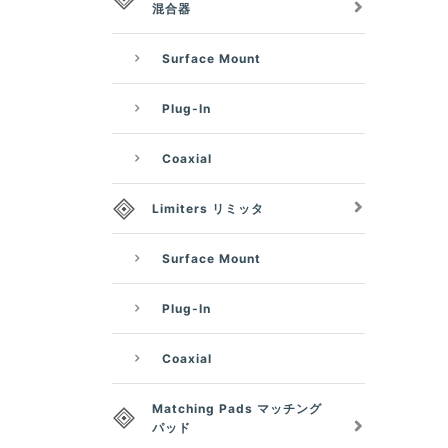
混合器
Surface Mount
Plug-In
Coaxial
Limiters リミッタ
Surface Mount
Plug-In
Coaxial
Matching Pads マッチング
パッド