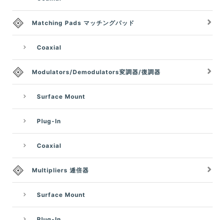
Matching Pads マッチングパッド
Coaxial
Modulators/Demodulators変調器/復調器
Surface Mount
Plug-In
Coaxial
Multipliers 逓倍器
Surface Mount
Plug-In