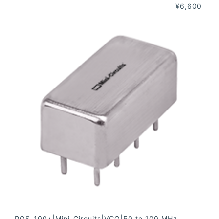
¥6,600
POS-100+|Mini-Circuits|VCO|50 to 100 MHz