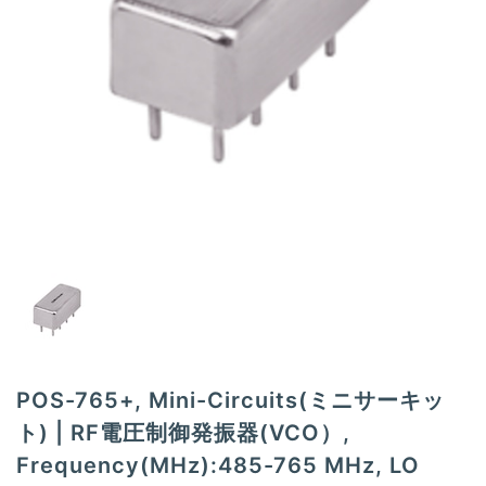
t
i
o
n
POS-765+, Mini-Circuits(ミニサーキッ
ト) | RF電圧制御発振器(VCO）,
Frequency(MHz):485-765 MHz, LO