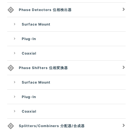
Phase Detectors 位相検出器
Surface Mount
Plug-In
Coaxial
Phase Shifters 位相変換器
Surface Mount
Plug-In
Coaxial
Splitters/Combiners 分配器/合成器