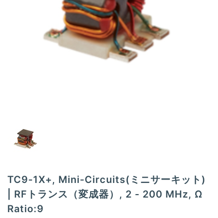
t
i
o
n
TC9-1X+, Mini-Circuits(ミニサーキット)
| RFトランス（変成器）, 2 - 200 MHz, Ω
Ratio:9