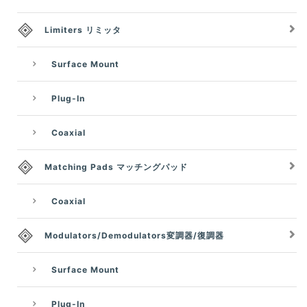
Limiters リミッタ
Surface Mount
Plug-In
Coaxial
Matching Pads マッチングパッド
Coaxial
Modulators/Demodulators変調器/復調器
Surface Mount
Plug-In