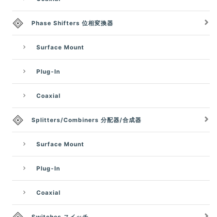
Phase Shifters 位相変換器
Surface Mount
Plug-In
Coaxial
Splitters/Combiners 分配器/合成器
Surface Mount
Plug-In
Coaxial
Switches スイッチ