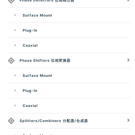
Phase Detectors 位相検出器
Surface Mount
Plug-In
Coaxial
Phase Shifters 位相変換器
Surface Mount
Plug-In
Coaxial
Splitters/Combiners 分配器/合成器