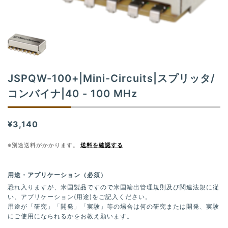
t
i
o
n
JSPQW-100+|Mini-Circuits|スプリッタ/
コンバイナ|40 - 100 MHz
¥3,140
※別途送料がかかります。
送料を確認する
用途・アプリケーション（必須）
恐れ入りますが、米国製品ですので米国輸出管理規則及び関連法規に従
い、アプリケーション(用途)をご記入ください。
用途が「研究」「開発」「実験」等の場合は何の研究または開発、実験
にご使用になられるかをお教え願います。