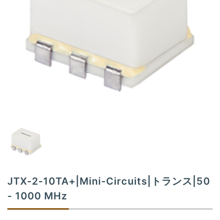
t
i
o
n
JTX-2-10TA+|Mini-Circuits|トランス|50
- 1000 MHz