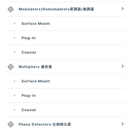
Modulators/Demodulators変調器/復調器
Surface Mount
Plug-In
Coaxial
Multipliers 逓倍器
Surface Mount
Plug-In
Coaxial
Phase Detectors 位相検出器