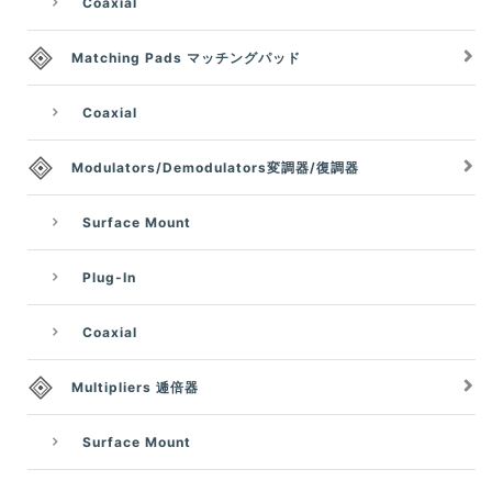
Coaxial
Matching Pads マッチングパッド
Coaxial
Modulators/Demodulators変調器/復調器
Surface Mount
Plug-In
Coaxial
Multipliers 逓倍器
Surface Mount