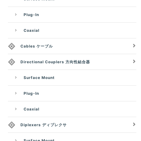
Plug-In
Coaxial
Cables ケーブル
Directional Couplers 方向性結合器
Surface Mount
Plug-In
Coaxial
Diplexers ディプレクサ
Surface Mount