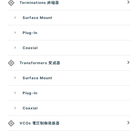
Terminations 終端器
Surface Mount
Plug-In
Coaxial
Transformers 変成器
Surface Mount
Plug-In
Coaxial
VCOs 電圧制御発振器