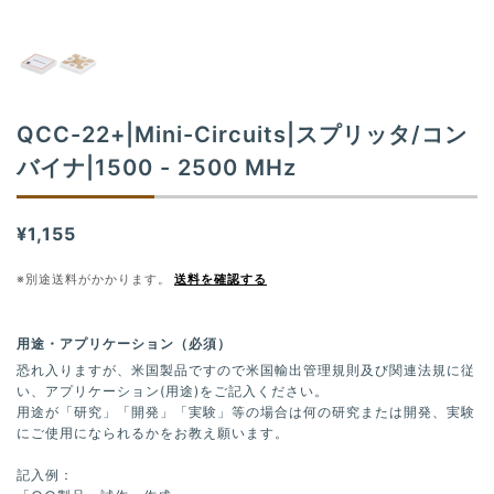
t
i
o
n
QCC-22+|Mini-Circuits|スプリッタ/コン
バイナ|1500 - 2500 MHz
¥1,155
※別途送料がかかります。
送料を確認する
用途・アプリケーション（必須）
恐れ入りますが、米国製品ですので米国輸出管理規則及び関連法規に従
い、アプリケーション(用途)をご記入ください。
用途が「研究」「開発」「実験」等の場合は何の研究または開発、実験
にご使用になられるかをお教え願います。
記入例：