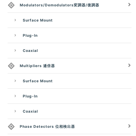
Modulators/Demodulators変調器/復調器
Surface Mount
Plug-In
Coaxial
Multipliers 逓倍器
Surface Mount
Plug-In
Coaxial
Phase Detectors 位相検出器